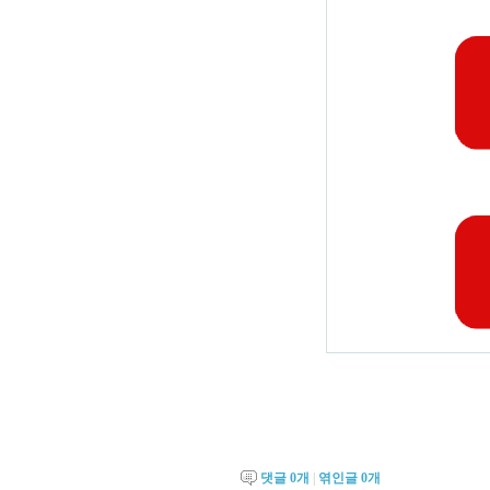
댓글
0
개
|
엮인글
0
개