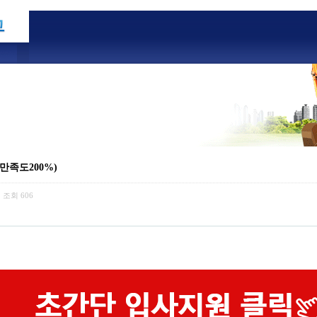
만족도200%)
조회
606